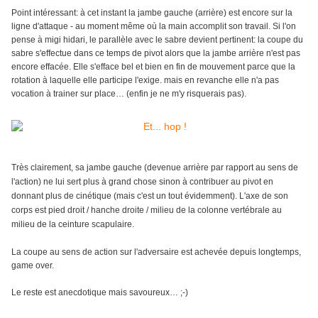
Point intéressant: à cet instant la jambe gauche (arrière) est encore sur la
ligne d'attaque - au moment même où la main accomplit son travail. Si l'on
pense à migi hidari, le parallèle avec le sabre devient pertinent: la coupe du
sabre s'effectue dans ce temps de pivot alors que la jambe arrière n'est pas
encore effacée. Elle s'efface bel et bien en fin de mouvement parce que la
rotation à laquelle elle participe l'exige. mais en revanche elle n'a pas
vocation à trainer sur place… (enfin je ne m'y risquerais pas).
Très clairement, sa jambe gauche (devenue arrière par rapport au sens de
l'action) ne lui sert plus à grand chose sinon à contribuer au pivot en
donnant plus de cinétique (mais c'est un tout évidemment). L'axe de son
corps est pied droit / hanche droite / milieu de la colonne vertébrale au
milieu de la ceinture scapulaire.
La coupe au sens de action sur l'adversaire est achevée depuis longtemps,
game over.
Le reste est anecdotique mais savoureux… ;-)