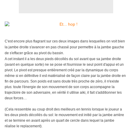
C'est encore plus flagrant sur ces deux images dans lesquelles on voit bien
la jambe droite s'avancer en pas chassé pour permettre à la jambe gauche
de s'effacer grâce au pivot du bassin.
A cet instant il a les deux pieds décollés du sol avant que sa jambe droite
(avant en quelque sorte) ne se pose et fournisse le seul point d'appui et un
pivot. Le pivot est presque entièrement créé par la dynamique du corps
même si en définitive il est matérialisé de façon claire par la jambe droite en
fin de parcours. Son poids est sans doute très proche de zéro, il n'existe
plus: toute l'énergie de son mouvement de son corps accompagne la
trajectoire de son adversaire, en vérité il utilise aiki, il fait s'additionner les
deux forces…
(Cela ressemble au coup droit des meilleurs en tennis lorsque le joueur a
les deux pieds décollés du sol: le mouvement est initié par la jambe arrière
et se termine en avant après un quart de cercle dans lequel la jambe
réalise le replacement).