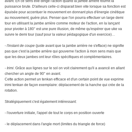
avant. En ce sens elle dirige l'action quand la jambe arrière fournit la
puissance brute. D'ailleurs celle-ci disparait bien vite lorsque sa fonction est
épuisée pour accentuer le mouvement en donnant plus d'énergie cinétique
au mouvement, guère plus. Penser que l'on pourra effectuer un large demi
tour en utilisant la jambe arrière comme moteur de l'action, en la lançant
pour pivoter à 180° est une pure illusion, de même qu'espérer que uke va
suivre le demi tour (sauf pour la valeur pédagogique d'un exercice)…
-
l'instant de coupe
(juste avant que la jambe arrière ne s'efface) ne signifie
pas que c'est la jambe arrière qui gouverne l'action à mon sens mais que
que les deux jambes ont leur rôles spécifiques et complémentaires.
-
Irimi
. Grâce aux lignes sur le sol on voit clairement qu'il a avancé en allant
chercher un angle de 90° en avant.
Cette action permet un tenkan efficace et d'un certain point de vue exprime
irimi tenkan de façon exemplaire: déplacement de la hanche qui crée de la
rotation.
Stratégiquement c'est également intéressant:
- l'ouverture initiale, l'appel de tout le corps en position ouverte
- le déplacement dans l'angle mort (limites du triangle de force)