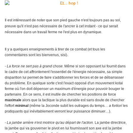
Il est intéressant de noter que son pied gauche n'est toujours pas au sol,
preuve qu'il n'est pas nécessaire de l'ancrer à cet instant - ce qui serait
nécessaire dans un travail ferme ne l'est plus en dynamique.
Il y a quelques enseignements à tirer de ce combat (et tous les
commentaires sont les bienvenus, sisi).
-
La force ne sert pas à grand chose.
Même si son opposant lui fournit dans
le cadre de cet affrontement l'essentiel de l'énergie nécessaire, sa simple
disparition lui permet de faire s'additionner les forces et de se débarrasser
du problème. En quelque sorte c'est l'exact opposé d'un mouvement kotai
ferme où l'on doit dépenser un maximum d'énergie pour pouvoir bouger le
partenaire. En ce sens, il est inutile de chercher les positions de force
maximale
alors que la tactique la plus durable est sans doute de chercher
l'effort
minimal
(même la Joconde subit les outrages du temps…
a
fortiori
les
pratiquants qui inévitablement verront leur puissance diminuer…).
-
La jambe arrière n'est motrice qu'au départ de l'action.
La jambe directrice,
la jambe qui va gouverner le pivot en lui fournissant son axe est la jambe